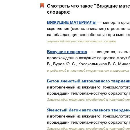
Смотреть что такое "Вяжущие мате
словарях:
ВЯЖУЩИЕ МАТЕРИАЛЫ
— минер. и орган
скрепления (омоноличивания) строит. конс
ва, обладающие способностью при смеш
энциклопедический политехнический словарь
Вяжущие вещества
— – вещества, выпо
происхождению вяжущие вещества могут бы
В., Буров Ю. С., Колокольников В. С. Ми
определений и пояснений строительных материалов
Бетон ячеистый автоклавного тверден
изготовленный из вяжущего, тонкомолотог
прошедший тепловлажностную обработку 
Энциклопедия терминов, определений и пояснений 
Ячеистый бетон автоклавного тверден
изготовленный из вяжущего, тонкомолотог
прошедший тепловлажностную обработку 
Энциклопедия терминов, определений и пояснений 