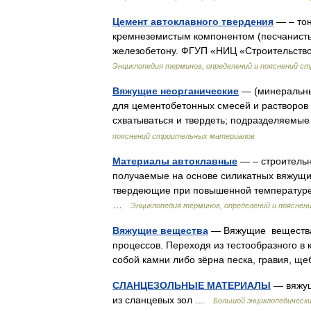
Цемент автоклавного твердения
— – тон
кремнеземистым компонентом (песчанисты
железобетону. ФГУП «НИЦ «Строительство
Энциклопедия терминов, определений и пояснений 
Вяжущие неорганические
— (минеральны
для цементобетонных смесей и растворов 
схватываться и твердеть; подразделяемы
пояснений строительных материалов
Материалы автоклавные
— – строительн
получаемые на основе силикатных вяжущих
твердеющие при повышенной температуре 
…
Энциклопедия терминов, определений и поясне
Вяжущие вещества
— Вяжущие вещества,
процессов. Переходя из тестообразного в
собой камни либо зёрна песка, гравия, 
СЛАНЦЕЗОЛЬНЫЕ МАТЕРИАЛЫ
— вяжущ
из сланцевых зол …
Большой энциклопедическ