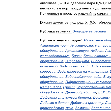
автоклаве
(
6
-
10
ч
,
давление
пара
0
,
9
-
1
,
3
М
песчанистые
портландцемента
и
др
.
вяжу
Применяют
в
произ
-
ве
изделий
из
силикат
[
Химия
цементов
,
под
ред
.
Х
.
Ф
.
У
.
Тейлора
Рубрика
термина:
Вяжущие
вещества
Рубрики
энциклопедии:
Абразивное
обо
Автотранспорт
,
Акустические
материа
оборудование
,
Архитектура
,
Асбест
,
Ас
железобетонные
,
Блоки
,
Блоки
оконные
оборудование
,
Виброзащита
,
Вибротехн
испарений
,
Виды
испытаний
,
Виды
камне
коррозии
,
Виды
нагрузок
на
материалы
,
оборудование
,
Водоснабжение
,
вода
,
Вяж
оборудование
,
Гидроизоляционные
матер
материалов
,
Гравий
,
Грузоподъемные
ме
оборудование
,
Деревообработка
,
ДЕФЕК
Дефекты
структуры
бетона
,
Дефекты
Добавки
в
бетон
,
Добавки
к
цементу
,
До
производства
,
цеха
,
Замазки
,
Заполните