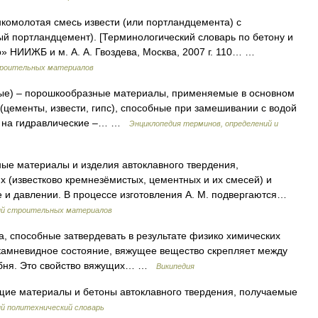
комолотая смесь извести (или портландцемента) с
й портландцемент). [Терминологический словарь по бетону и
» НИИЖБ и м. А. А. Гвоздева, Москва, 2007 г. 110… …
строительных материалов
е) – порошкообразные материалы, применяемые в основном
(цементы, извести, гипс), способные при замешивании с водой
е на гидравли­ческие –… …
Энциклопедия терминов, определений и
ые материалы и изделия автоклавного твердения,
 (известково кремнезёмистых, цементных и их смесей) и
и давлении. В процессе изготовления A. M. подвергаются…
ний строительных материалов
 способные затвердевать в результате физико химических
 камневидное состояние, вяжущее вещество скрепляет между
щебня. Это свойство вяжущих… …
Википедия
ие материалы и бетоны автоклавного твердения, получаемые
ий политехнический словарь