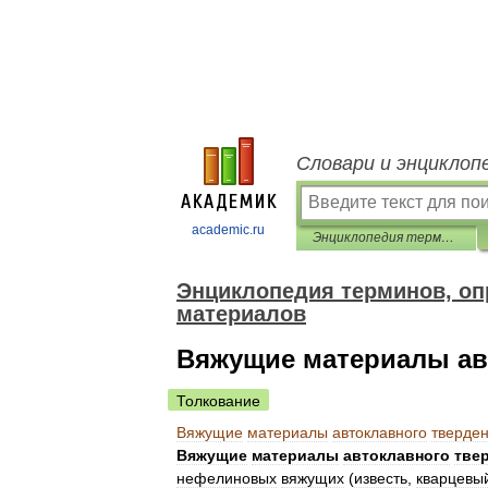
Словари и энциклоп
academic.ru
Энциклопедия терминов, определений и пояснений строительных материалов
Энциклопедия терминов, оп
материалов
Вяжущие материалы ав
Толкование
Вяжущие
материалы
автоклавного
тверде
Вяжущие
материалы
автоклавного
тве
нефелиновых
вяжущих
(
известь
,
кварцевы