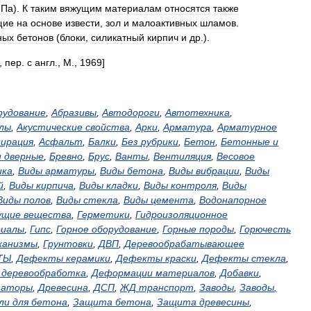
Па
).
К
таким
вяжущим
материалам
относятся
также
щие
на
основе
извести
,
зол
и
малоактивных
шламов
.
ных
бетонов
(
блоки
,
силикатный
кирпич
и
др
.).
,
пер
.
с
англ
.,
М
.,
1969
]
рудование
,
Абразивы
,
Автодороги
,
Автотехника
,
лы
,
Акустические
свойства
,
Арки
,
Арматура
,
Арматурное
пирация
,
Асфальт
,
Балки
,
Без
рубрики
,
Бетон
,
Бетонные
и
и
дверные
,
Бревно
,
Брус
,
Ванты
,
Вентиляция
,
Весовое
ика
,
Виды
арматуры
,
Виды
бетона
,
Виды
вибрации
,
Виды
й
,
Виды
кирпича
,
Виды
кладки
,
Виды
контроля
,
Виды
Виды
полов
,
Виды
стекла
,
Виды
цемента
,
Водонапорное
ущие
вещества
,
Герметики
,
Гидроизоляционное
иалы
,
Гипс
,
Горное
оборудование
,
Горные
породы
,
Горючесть
ханизмы
,
Грунтовки
,
ДВП
,
Деревообрабатывающее
ТЫ
,
Дефекты
керамики
,
Дефекты
краски
,
Дефекты
стекла
,
,
деревообработка
,
Деформации
материалов
,
Добавки
,
заторы
,
Древесина
,
ДСП
,
ЖД
транспорт
,
Заводы
,
Заводы
,
ли
для
бетона
,
Защита
бетона
,
Защита
древесины
,