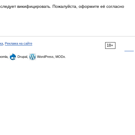
следует викифицировать. Пожалуйста, оформите её согласно
ка
,
Реклама на сайте
18+
omla,
Drupal,
WordPress, MODx.