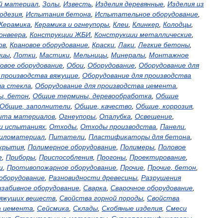
й
материал
,
Золы
,
Известь
,
Изделия
деревянные
,
Изделия
из
одезия
,
Испытания
бетона
,
Испытательное
оборудование
,
Керамика
,
Керамика
и
огнеупоры
,
Клеи
,
Клинкер
,
Колодцы
,
онвеера
,
Конструкции
ЖБИ
,
Конструкции
металлические
,
ов
,
Крановое
оборудование
,
Краски
,
Лаки
,
Легкие
бетоны
,
ицы
,
Лотки
,
Мастики
,
Мельницы
,
Минералы
,
Монтажное
овое
оборудование
,
Обои
,
Оборудование
,
Оборудование
для
производства
вяжущие
,
Оборудование
для
производства
ва
стекла
,
Оборудование
для
производства
цемента
,
ы
,
бетон
,
Общие
термины
,
деревообработка
,
Общие
Общие
,
заполнители
,
Общие
,
качество
,
Общие
,
коррозия
,
ита
материалов
,
Огнеупоры
,
Опалубка
,
Освещение
,
и
испытаниях
,
Отходы
,
Отходы
производства
,
Панели
,
иломатериал
,
Питатели
,
Пластификаторы
для
бетона
,
крытия
,
Полимерное
оборудование
,
Полимеры
,
Половое
е
,
Приборы
,
Приспособления
,
Прогоны
,
Проектирование
,
и
,
Противопожарное
оборудование
,
Прочие
,
Прочие
,
бетон
,
оборудование
,
Разновидности
древесины
,
Разрушения
изабивное
оборудование
,
Сварка
,
Сварочное
оборудование
,
яжущих
веществ
,
Свойства
горной
породы
,
Свойства
а
цемента
,
Сейсмика
,
Склады
,
Скобяные
изделия
,
Смеси