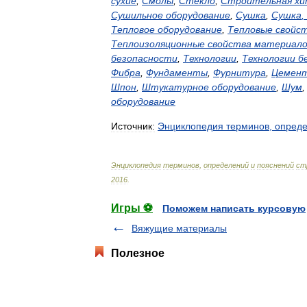
сухие
,
Смолы
,
Стекло
,
Строительная
хи
Сушильное
оборудование
,
Сушка
,
Сушка
,
Тепловое
оборудование
,
Тепловые
свойс
Теплоизоляционные
свойства
материало
безопасности
,
Технологии
,
Технологии
б
Фибра
,
Фундаменты
,
Фурнитура
,
Цемен
Шпон
,
Штукатурное
оборудование
,
Шум
оборудование
Источник:
Энциклопедия
терминов
,
опред
Энциклопедия
терминов
,
определений
и
пояснений
ст
2016
.
Игры ⚽
Поможем написать курсовую
Вяжущие материалы
Полезное