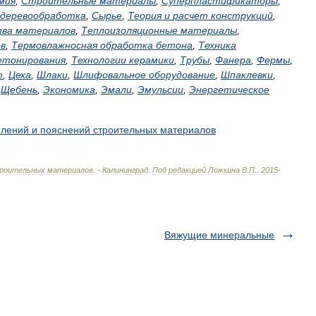
мия
,
Строительные
материалы
,
Суперпластификаторы
,
деревообработка
,
Сырье
,
Теория
и
расчет
конструкций
,
тва
материалов
,
Теплоизоляционные
материалы
,
в
,
Термовлажносная
обработка
бетона
,
Техника
етонирования
,
Технологии
керамики
,
Трубы
,
Фанера
,
Фермы
,
т
,
Цеха
,
Шлаки
,
Шлифовальное
оборудование
,
Шпаклевки
,
,
Щебень
,
Экономика
,
Эмали
,
Эмульсии
,
Энергетическое
елений
и
пояснений
строительных
материалов
роительных
материалов
. -
Калининград
.
Под
редакцией
Ложкина
В
.
П
.
.
2015
-
Вяжущие минеральные