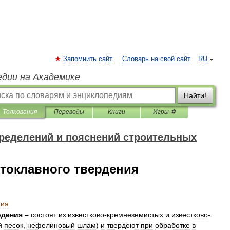
Запомнить сайт
Словарь на свой сайт
RU
едии на Академике
Найти!
Толкования
Переводы
Книги
Игры ⚽
ределений и пояснений строительных
токлавного твердения
ния
рдения
–
состоят
из
известково
-
кремнеземистых
и
известково
-
й
песок
,
нефелиновый
шлам
)
и
твердеют
при
обработке
в